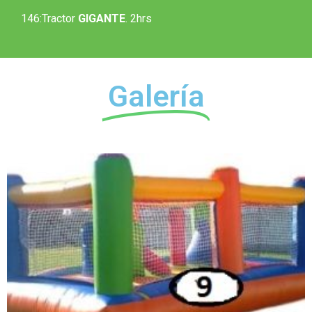
146:
Tractor
GIGANTE
. 2hrs
Galería